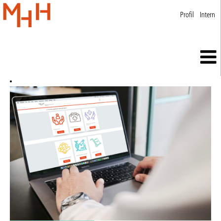
Profil
Intern
Jobs
für
Studierende