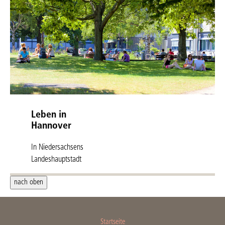
MHH Campus auf
dem Laufenden.
Klick hier für mehr
Leben in
Hannover
In Niedersachsens
Landeshauptstadt
gibt es viel zu
nach oben
erleben und zu
entdecken. Ob
Natur, Kultur oder
gesellschaftliche
Startseite