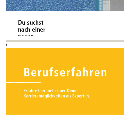
Du suchst
nach einer
neuen
Herausforderung?
Egal, ob Du bereits
Profi bist, Dich für
ein Studium
interessierst oder
den Start ins
Berufsleben mit
einer Ausbildung
wagen möchtest –
wir holen Dich
genau da ab, wo
Du gerade stehst.